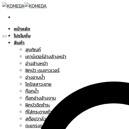
Skip
to
content
หน้าหลัก
โปรโมชั่น
สินค้า
สุขภัณฑ์
เคาน์เตอร์อ่างล้างหน้า
อ่างล้างหน้า
ฝักบัว เรนชาวเวอร์
อ่างอาบน้ำ
โถปัสสาวะชาย
ก๊อกน้ำ
ก๊อกอ่างล้างจาน
ฝักบัวฉีดชำระ
ที่ใส่กระดาษชำระ
สต๊อปวาล์ว
ตะแกรงระบายน้ำทิ้ง