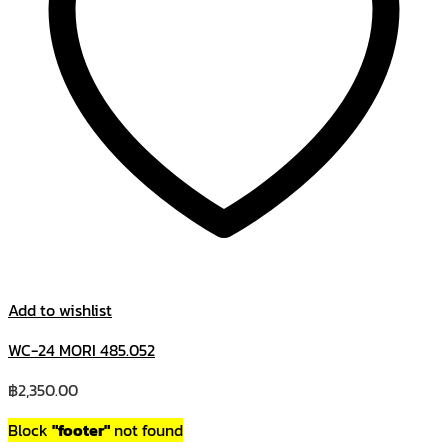
Add to wishlist
WC-24 MORI 485.052
฿
2,350.00
Block
"footer"
not found