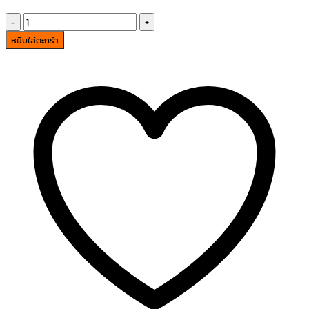
จำนวน
WC-
หยิบใส่ตะกร้า
03
LACINI
4157.03
GE-
A-
C
ชิ้น