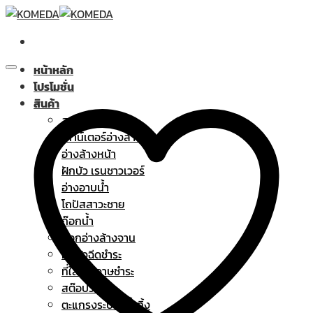
Skip
to
content
หน้าหลัก
โปรโมชั่น
สินค้า
สุขภัณฑ์
เคาน์เตอร์อ่างล้างหน้า
อ่างล้างหน้า
ฝักบัว เรนชาวเวอร์
อ่างอาบน้ำ
โถปัสสาวะชาย
ก๊อกน้ำ
ก๊อกอ่างล้างจาน
ฝักบัวฉีดชำระ
ที่ใส่กระดาษชำระ
สต๊อปวาล์ว
ตะแกรงระบายน้ำทิ้ง