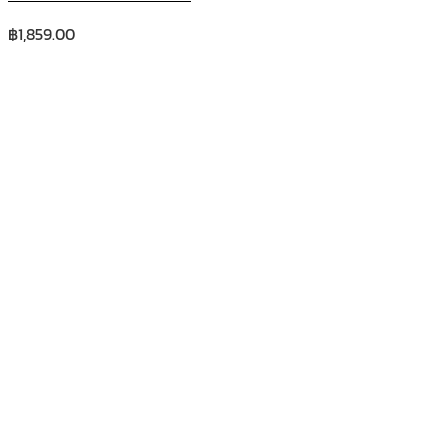
฿
1,859.00