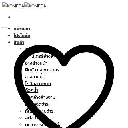
Skip
to
content
หน้าหลัก
โปรโมชั่น
สินค้า
สุขภัณฑ์
เคาน์เตอร์อ่างล้างหน้า
อ่างล้างหน้า
ฝักบัว เรนชาวเวอร์
อ่างอาบน้ำ
โถปัสสาวะชาย
ก๊อกน้ำ
ก๊อกอ่างล้างจาน
ฝักบัวฉีดชำระ
ที่ใส่กระดาษชำระ
สต๊อปวาล์ว
ตะแกรงระบายน้ำทิ้ง