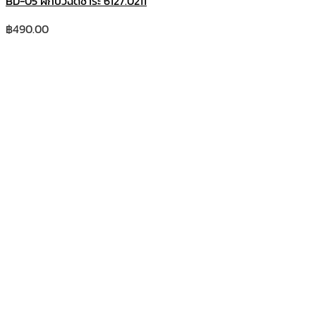
BD-05 ฝักบัวฉีดชำระ 6127.0211
฿
490.00