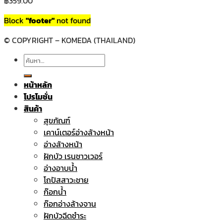
฿
359.00
Block
"footer"
not found
© COPYRIGHT – KOMEDA (THAILAND)
ค้นหา:
หน้าหลัก
โปรโมชั่น
สินค้า
สุขภัณฑ์
เคาน์เตอร์อ่างล้างหน้า
อ่างล้างหน้า
ฝักบัว เรนชาวเวอร์
อ่างอาบน้ำ
โถปัสสาวะชาย
ก๊อกน้ำ
ก๊อกอ่างล้างจาน
ฝักบัวฉีดชำระ