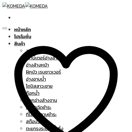
Skip
to
content
หน้าหลัก
โปรโมชั่น
สินค้า
สุขภัณฑ์
เคาน์เตอร์อ่างล้างหน้า
อ่างล้างหน้า
ฝักบัว เรนชาวเวอร์
อ่างอาบน้ำ
โถปัสสาวะชาย
ก๊อกน้ำ
ก๊อกอ่างล้างจาน
ฝักบัวฉีดชำระ
ที่ใส่กระดาษชำระ
สต๊อปวาล์ว
ตะแกรงระบายน้ำทิ้ง