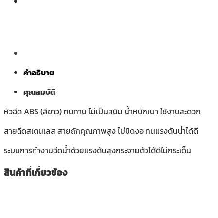
คำอธิบาย
คุณสมบัติ
หัวฉีด ABS (สีขาว) ทนทาน ไม่เป็นสนิม น้ำหนักเบา ใช้งานสะดวก
สายฉีดสเตนเลส สายถักคุณภาพสูง ไม่บิดงอ ทนแรงดันน้ำได้ดี
ระบบการทำงานฉีดน้ำด้วยแรงดันสูงกระจายตัวได้ดีไม่กระเด็น
สินค้าที่เกี่ยวข้อง