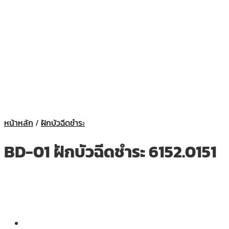
หน้าหลัก
/
ฝักบัวฉีดชำระ
BD-01 ฝักบัวฉีดชำระ 6152.0151