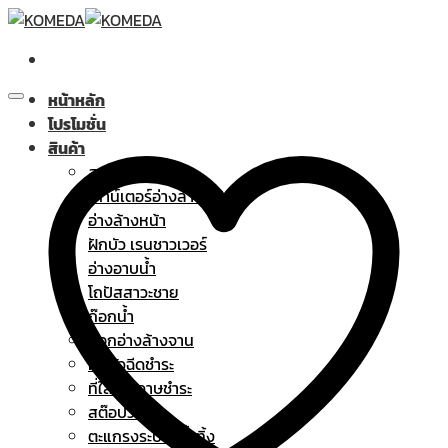
Skip
to
content
หน้าหลัก
โปรโมชั่น
สินค้า
สุขภัณฑ์
เคาน์เตอร์อ่างล้างหน้า
อ่างล้างหน้า
ฝักบัว เรนชาวเวอร์
อ่างอาบน้ำ
โถปัสสาวะชาย
ก๊อกน้ำ
ก๊อกอ่างล้างจาน
ฝักบัวฉีดชำระ
ที่ใส่กระดาษชำระ
สต๊อปวาล์ว
ตะแกรงระบายน้ำทิ้ง