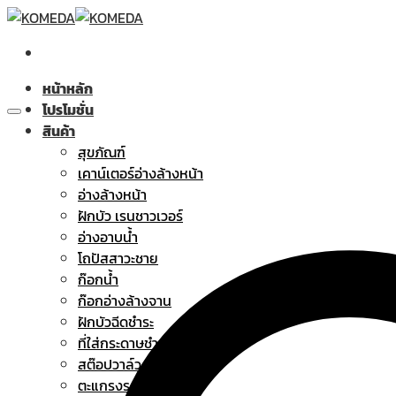
Skip
to
content
หน้าหลัก
โปรโมชั่น
สินค้า
สุขภัณฑ์
เคาน์เตอร์อ่างล้างหน้า
อ่างล้างหน้า
ฝักบัว เรนชาวเวอร์
อ่างอาบน้ำ
โถปัสสาวะชาย
ก๊อกน้ำ
ก๊อกอ่างล้างจาน
ฝักบัวฉีดชำระ
ที่ใส่กระดาษชำระ
สต๊อปวาล์ว
ตะแกรงระบายน้ำทิ้ง