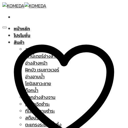
Skip
to
content
หน้าหลัก
โปรโมชั่น
สินค้า
สุขภัณฑ์
เคาน์เตอร์อ่างล้างหน้า
อ่างล้างหน้า
ฝักบัว เรนชาวเวอร์
อ่างอาบน้ำ
โถปัสสาวะชาย
ก๊อกน้ำ
ก๊อกอ่างล้างจาน
ฝักบัวฉีดชำระ
ที่ใส่กระดาษชำระ
สต๊อปวาล์ว
ตะแกรงระบายน้ำทิ้ง