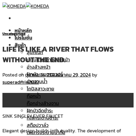
Skip
to
content
หน้าหลัก
Uncategorized
โปรโมชั่น
สินค้า
LIFE IS LIKE A RIVER THAT FLOWS
สุขภัณฑ์
WITHOUT THE END.
เคาน์เตอร์อ่างล้างหน้า
อ่างล้างหน้า
ฝักบัว เรนชาวเวอร์
Posted on
ตุลาคม 14, 2023
มีนาคม 29, 2024
by
อ่างอาบน้ำ
superadmin2022
โถปัสสาวะชาย
ก๊อกน้ำ
14
ก๊อกอ่างล้างจาน
ต.ค.
ฝักบัวฉีดชำระ
SINK SINGLE LEVER FAUCET
ที่ใส่กระดาษชำระ
สต๊อปวาล์ว
Elegant design builds into quality. The development of
ตะแกรงระบายน้ำทิ้ง