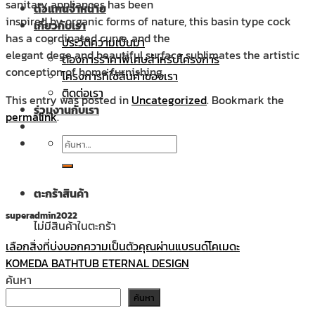
sanitary appliances has been
ตัวแทนจำหน่าย
inspired by organic forms of nature, this basin type cock
เกี่ยวกับเรา
has a coordinated curve, and the
ประวัติความเป็นมา
elegant dege and beautiful surface sublimates the artistic
ต้องการราคาพิเศษสำหรับโครงการ
conception of home furnishing.
โครงการที่ใช้สินค้าของเรา
ติดต่อเรา
This entry was posted in
Uncategorized
. Bookmark the
ร่วมงานกับเรา
permalink
.
ค้นหา:
ตะกร้าสินค้า
superadmin2022
ไม่มีสินค้าในตะกร้า
เลือกสิ่งที่บ่งบอกความเป็นตัวคุณผ่านแบรนด์โคเมดะ
KOMEDA BATHTUB ETERNAL DESIGN
ค้นหา
ค้นหา