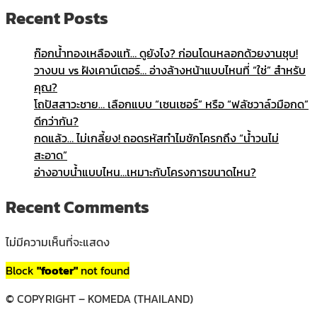
Recent Posts
ก๊อกน้ำทองเหลืองแท้… ดูยังไง? ก่อนโดนหลอกด้วยงานชุบ!
วางบน vs ฝังเคาน์เตอร์… อ่างล้างหน้าแบบไหนที่ “ใช่” สำหรับ
คุณ?
โถปัสสาวะชาย… เลือกแบบ “เซนเซอร์” หรือ “ฟลัชวาล์วมือกด”
ดีกว่ากัน?
กดแล้ว… ไม่เกลี้ยง! ถอดรหัสทำไมชักโครกถึง “น้ำวนไม่
สะอาด”
อ่างอาบน้ำแบบไหน…เหมาะกับโครงการขนาดไหน?
Recent Comments
ไม่มีความเห็นที่จะแสดง
Block
"footer"
not found
© COPYRIGHT – KOMEDA (THAILAND)