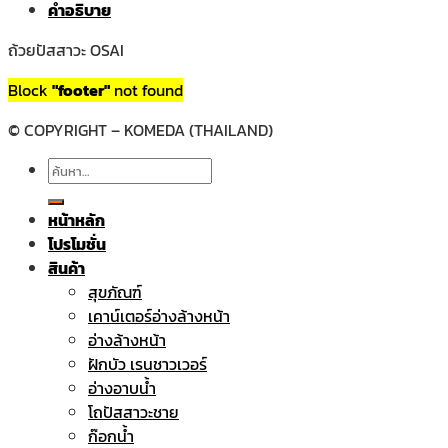
คำอธิบาย
ถ้วยปัสสาวะ OSAI
Block
"footer"
not found
© COPYRIGHT – KOMEDA (THAILAND)
ค้นหา:
หน้าหลัก
โปรโมชั่น
สินค้า
สุขภัณฑ์
เคาน์เตอร์อ่างล้างหน้า
อ่างล้างหน้า
ฝักบัว เรนชาวเวอร์
อ่างอาบน้ำ
โถปัสสาวะชาย
ก๊อกน้ำ