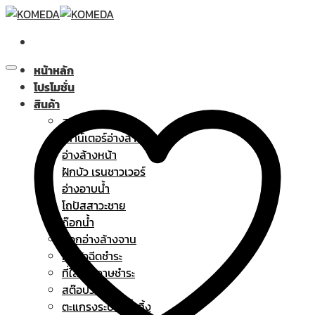
Skip
to
content
หน้าหลัก
โปรโมชั่น
สินค้า
สุขภัณฑ์
เคาน์เตอร์อ่างล้างหน้า
อ่างล้างหน้า
ฝักบัว เรนชาวเวอร์
อ่างอาบน้ำ
โถปัสสาวะชาย
ก๊อกน้ำ
ก๊อกอ่างล้างจาน
ฝักบัวฉีดชำระ
ที่ใส่กระดาษชำระ
สต๊อปวาล์ว
ตะแกรงระบายน้ำทิ้ง