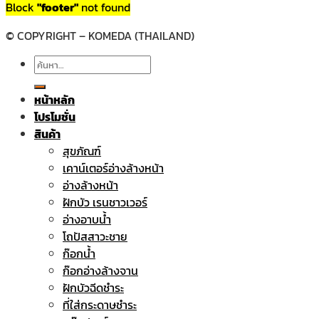
Block
"footer"
not found
© COPYRIGHT – KOMEDA (THAILAND)
ค้นหา:
หน้าหลัก
โปรโมชั่น
สินค้า
สุขภัณฑ์
เคาน์เตอร์อ่างล้างหน้า
อ่างล้างหน้า
ฝักบัว เรนชาวเวอร์
อ่างอาบน้ำ
โถปัสสาวะชาย
ก๊อกน้ำ
ก๊อกอ่างล้างจาน
ฝักบัวฉีดชำระ
ที่ใส่กระดาษชำระ