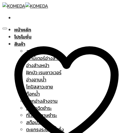
Skip
to
content
หน้าหลัก
โปรโมชั่น
สินค้า
สุขภัณฑ์
เคาน์เตอร์อ่างล้างหน้า
อ่างล้างหน้า
ฝักบัว เรนชาวเวอร์
อ่างอาบน้ำ
โถปัสสาวะชาย
ก๊อกน้ำ
ก๊อกอ่างล้างจาน
ฝักบัวฉีดชำระ
ที่ใส่กระดาษชำระ
สต๊อปวาล์ว
ตะแกรงระบายน้ำทิ้ง