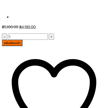
Original
Current
฿
5,100.00
฿
4,190.00
price
price
จำนวน
was:
is:
F
หยิบใส่ตะกร้า
฿5,100.00.
฿4,190.00.
1111.1712
BC
ชิ้น