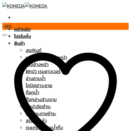
Skip
to
content
-18%
หน้าหลัก
โปรโมชั่น
สินค้า
สุขภัณฑ์
เคาน์เตอร์อ่างล้างหน้า
อ่างล้างหน้า
ฝักบัว เรนชาวเวอร์
อ่างอาบน้ำ
โถปัสสาวะชาย
ก๊อกน้ำ
ก๊อกอ่างล้างจาน
ฝักบัวฉีดชำระ
ที่ใส่กระดาษชำระ
สต๊อปวาล์ว
ตะแกรงระบายน้ำทิ้ง