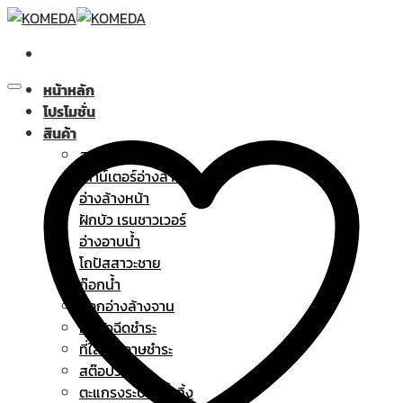
Skip
to
content
หน้าหลัก
โปรโมชั่น
สินค้า
สุขภัณฑ์
เคาน์เตอร์อ่างล้างหน้า
อ่างล้างหน้า
ฝักบัว เรนชาวเวอร์
อ่างอาบน้ำ
โถปัสสาวะชาย
ก๊อกน้ำ
ก๊อกอ่างล้างจาน
ฝักบัวฉีดชำระ
ที่ใส่กระดาษชำระ
สต๊อปวาล์ว
ตะแกรงระบายน้ำทิ้ง