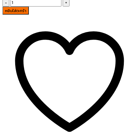
จำนวน
FT-
หยิบใส่ตะกร้า
11
F
1111.0913
MX
ชิ้น