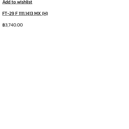
Add to wishlist
FT-29 F 1111.1413 MX (H)
฿
3,740.00