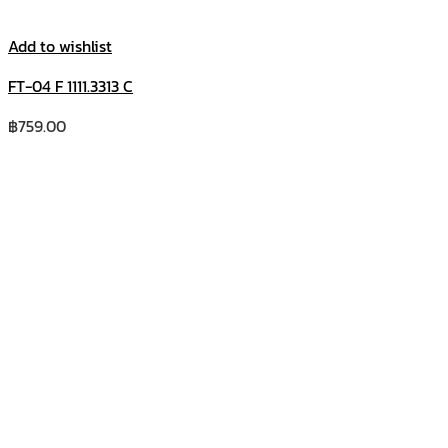
Add to wishlist
FT-04 F 1111.3313 C
฿
759.00