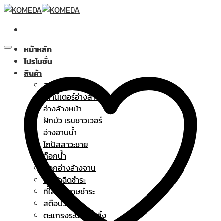
Skip
to
content
หน้าหลัก
โปรโมชั่น
สินค้า
สุขภัณฑ์
เคาน์เตอร์อ่างล้างหน้า
อ่างล้างหน้า
ฝักบัว เรนชาวเวอร์
อ่างอาบน้ำ
โถปัสสาวะชาย
ก๊อกน้ำ
ก๊อกอ่างล้างจาน
ฝักบัวฉีดชำระ
ที่ใส่กระดาษชำระ
สต๊อปวาล์ว
ตะแกรงระบายน้ำทิ้ง