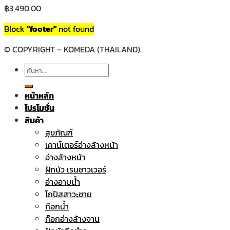
฿
3,490.00
Block
"footer"
not found
© COPYRIGHT – KOMEDA (THAILAND)
ค้นหา:
หน้าหลัก
โปรโมชั่น
สินค้า
สุขภัณฑ์
เคาน์เตอร์อ่างล้างหน้า
อ่างล้างหน้า
ฝักบัว เรนชาวเวอร์
อ่างอาบน้ำ
โถปัสสาวะชาย
ก๊อกน้ำ
ก๊อกอ่างล้างจาน