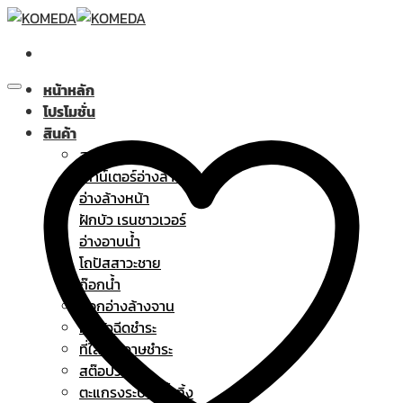
Skip
to
content
หน้าหลัก
โปรโมชั่น
สินค้า
สุขภัณฑ์
เคาน์เตอร์อ่างล้างหน้า
อ่างล้างหน้า
ฝักบัว เรนชาวเวอร์
อ่างอาบน้ำ
โถปัสสาวะชาย
ก๊อกน้ำ
ก๊อกอ่างล้างจาน
ฝักบัวฉีดชำระ
ที่ใส่กระดาษชำระ
สต๊อปวาล์ว
ตะแกรงระบายน้ำทิ้ง