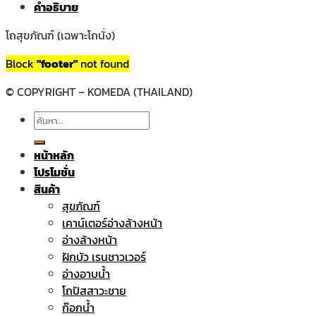
คำอธิบาย
โถสุขภัณฑ์ (เฉพาะโถนั่ง)
Block
"footer"
not found
© COPYRIGHT – KOMEDA (THAILAND)
ค้นหา:
หน้าหลัก
โปรโมชั่น
สินค้า
สุขภัณฑ์
เคาน์เตอร์อ่างล้างหน้า
อ่างล้างหน้า
ฝักบัว เรนชาวเวอร์
อ่างอาบน้ำ
โถปัสสาวะชาย
ก๊อกน้ำ