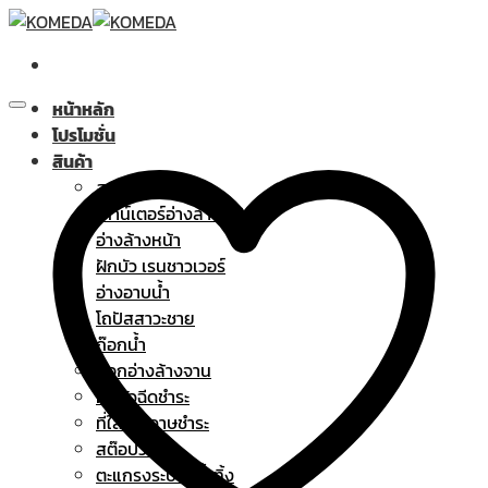
Skip
to
content
หน้าหลัก
โปรโมชั่น
สินค้า
สุขภัณฑ์
เคาน์เตอร์อ่างล้างหน้า
อ่างล้างหน้า
ฝักบัว เรนชาวเวอร์
อ่างอาบน้ำ
โถปัสสาวะชาย
ก๊อกน้ำ
ก๊อกอ่างล้างจาน
ฝักบัวฉีดชำระ
ที่ใส่กระดาษชำระ
สต๊อปวาล์ว
ตะแกรงระบายน้ำทิ้ง