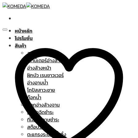
Skip
to
content
หน้าหลัก
โปรโมชั่น
สินค้า
สุขภัณฑ์
เคาน์เตอร์อ่างล้างหน้า
อ่างล้างหน้า
ฝักบัว เรนชาวเวอร์
อ่างอาบน้ำ
โถปัสสาวะชาย
ก๊อกน้ำ
ก๊อกอ่างล้างจาน
ฝักบัวฉีดชำระ
ที่ใส่กระดาษชำระ
สต๊อปวาล์ว
ตะแกรงระบายน้ำทิ้ง