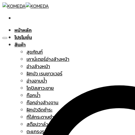
Skip
to
content
หน้าหลัก
โปรโมชั่น
สินค้า
สุขภัณฑ์
เคาน์เตอร์อ่างล้างหน้า
อ่างล้างหน้า
ฝักบัว เรนชาวเวอร์
อ่างอาบน้ำ
โถปัสสาวะชาย
ก๊อกน้ำ
ก๊อกอ่างล้างจาน
ฝักบัวฉีดชำระ
ที่ใส่กระดาษชำระ
สต๊อปวาล์ว
ตะแกรงระบายน้ำทิ้ง