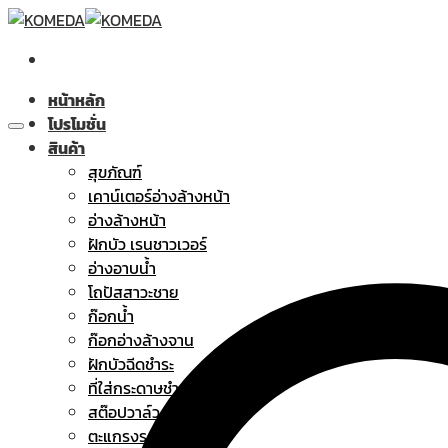
Skip
to
content
หน้าหลัก
โปรโมชั่น
สินค้า
สุขภัณฑ์
เคาน์เตอร์อ่างล้างหน้า
อ่างล้างหน้า
ฝักบัว เรนชาวเวอร์
อ่างอาบน้ำ
โถปัสสาวะชาย
ก๊อกน้ำ
ก๊อกอ่างล้างจาน
ฝักบัวฉีดชำระ
ที่ใส่กระดาษชำระ
สต๊อปวาล์ว
ตะแกรงระบายน้ำทิ้ง