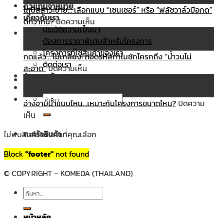
ตัวแทนจำหน่าย
ยัง
vs
โถปัสสาวะชาย… เลือกแบบ “เซนเซอร์” หรือ “ฟลัชวาล์วมือกด”
เกี่ยวกับเรา
ไง?
ฝัง
บน
ดีกว่ากัน?
ปิดความเห็น
ประวัติความเป็นมา
ก่อน
เคาน์เตอร์…
โถ
07
ต้องการราคาพิเศษสำหรับโครงการ
โดน
อ่างล้างหน้า
ปัสสาวะ
มี.ค.
โครงการที่ใช้สินค้าของเรา
หลอก
แบบ
ชาย…
กดแล้ว… ไม่เกลี้ยง! ถอดรหัสทำไมชักโครกถึง “น้ำวนไม่
ติดต่อเรา
ด้วย
ไหน
บน
เลือก
สะอาด”
ปิดความเห็น
ร่วมงานกับเรา
งาน
ที่
กด
แบบ
07
ชุบ!
“ใช่”
แล้ว…
“เซนเซอร์”
มี.ค.
ค้นหา:
สำหรับ
ไม่
หรือ
อ่างอาบน้ำแบบไหน…เหมาะกับโครงการขนาดไหน?
ปิดความ
บน
คุณ?
เกลี้ยง!
“ฟลัช
เห็น
อ่างอาบน้ำ
ถอดรหัส
วาล์ว
ตะกร้าสินค้า
ไม่พบสินค้าตรงกับที่คุณเลือก
แบบ
ทำไม
มือ
ไหน…
ชักโครก
กด”
Block
"footer"
not found
ไม่มีสินค้าในตะกร้า
เหมาะ
ถึง
ดี
กับ
“น้ำวน
กว่า
© COPYRIGHT – KOMEDA (THAILAND)
โครงการ
ไม่
กัน?
ค้นหา:
ขนาด
สะอาด”
ไหน?
หน้าหลัก