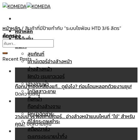
Skip
to
content
หน้าหลัก
/
สินค้าที่มีป้ายกำกับ “ระบบไซฟ่อน HTD 3/6 ลิตร”
หน้าหลัก
คัดกรอง
โปรโมชั่น
ค้นหา:
สินค้า
สุขภัณฑ์
Recent Posts
เคาน์เตอร์อ่างล้างหน้า
อ่างล้างหน้า
07
ฝักบัว เรนชาวเวอร์
มี.ค.
อ่างอาบน้ำ
ก๊อกน้ำทองเหลืองแท้… ดูยังไง? ก่อนโดนหลอกด้วยงานชุบ!
โถปัสสาวะชาย
บน
ปิดความเห็น
ก๊อกน้ำ
ก๊อก
07
ก๊อกอ่างล้างจาน
น้ำ
มี.ค.
ฝักบัวฉีดชำระ
ทอง
วางบน vs ฝังเคาน์เตอร์… อ่างล้างหน้าแบบไหนที่ “ใช่” สำหรับ
ที่ใส่กระดาษชำระ
เหลือง
บน
คุณ?
ปิดความเห็น
สต๊อปวาล์ว
แท้…
วาง
07
ตะแกรงระบายน้ำทิ้ง
ดู
บน
มี.ค.