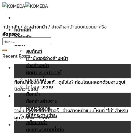
Skip
to
content
หน้าหลัก
/
อ่างล้างหน้า
/
อ่างล้างหน้าแบบแขวนขาครึ่ง
หน้าหลัก
คัดกรอง
โปรโมชั่น
ค้นหา:
สินค้า
สุขภัณฑ์
Recent Posts
เคาน์เตอร์อ่างล้างหน้า
อ่างล้างหน้า
07
ฝักบัว เรนชาวเวอร์
มี.ค.
อ่างอาบน้ำ
ก๊อกน้ำทองเหลืองแท้… ดูยังไง? ก่อนโดนหลอกด้วยงานชุบ!
โถปัสสาวะชาย
บน
ปิดความเห็น
ก๊อกน้ำ
ก๊อก
07
ก๊อกอ่างล้างจาน
น้ำ
มี.ค.
ฝักบัวฉีดชำระ
ทอง
วางบน vs ฝังเคาน์เตอร์… อ่างล้างหน้าแบบไหนที่ “ใช่” สำหรับ
ที่ใส่กระดาษชำระ
เหลือง
บน
คุณ?
ปิดความเห็น
สต๊อปวาล์ว
แท้…
วาง
07
ตะแกรงระบายน้ำทิ้ง
ดู
บน
มี.ค.