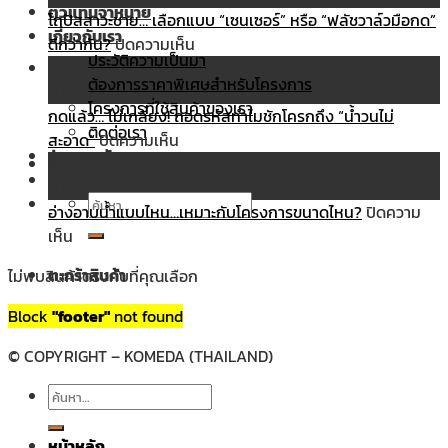
ตัวแทนจำหน่าย
ยัง
vs
โถปัสสาวะชาย… เลือกแบบ “เซนเซอร์” หรือ “ฟลัชวาล์วมือกด”
เกี่ยวกับเรา
ไง?
ฝัง
บน
ดีกว่ากัน?
ปิดความเห็น
ประวัติความเป็นมา
ก่อน
เคาน์เตอร์…
โถ
07
ต้องการราคาพิเศษสำหรับโครงการ
โดน
อ่างล้างหน้า
ปัสสาวะ
มี.ค.
โครงการที่ใช้สินค้าของเรา
หลอก
แบบ
ชาย…
กดแล้ว… ไม่เกลี้ยง! ถอดรหัสทำไมชักโครกถึง “น้ำวนไม่
ติดต่อเรา
ด้วย
ไหน
บน
เลือก
สะอาด”
ปิดความเห็น
ร่วมงานกับเรา
งาน
ที่
กด
แบบ
07
ชุบ!
“ใช่”
แล้ว…
“เซนเซอร์”
มี.ค.
ค้นหา:
สำหรับ
ไม่
หรือ
อ่างอาบน้ำแบบไหน…เหมาะกับโครงการขนาดไหน?
ปิดความ
บน
คุณ?
เกลี้ยง!
“ฟลัช
เห็น
อ่างอาบน้ำ
ถอดรหัส
วาล์ว
ตะกร้าสินค้า
ไม่พบสินค้าตรงกับที่คุณเลือก
แบบ
ทำไม
มือ
ไหน…
ชักโครก
กด”
Block
"footer"
not found
ไม่มีสินค้าในตะกร้า
เหมาะ
ถึง
ดี
กับ
“น้ำวน
กว่า
© COPYRIGHT – KOMEDA (THAILAND)
โครงการ
ไม่
กัน?
ค้นหา:
ขนาด
สะอาด”
ไหน?
หน้าหลัก