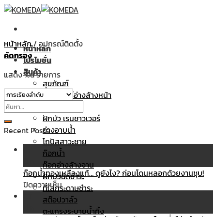
Skip
to
content
หน้าหลัก
/
อุปกรณ์ติดตั้ง
หน้าหลัก
คัดกรอง
โปรโมชั่น
สินค้า
แสดง %d รายการ
สุขภัณฑ์
เคาน์เตอร์อ่างล้างหน้า
ค้นหา:
อ่างล้างหน้า
ฝักบัว เรนชาวเวอร์
อ่างอาบน้ำ
Recent Posts
โถปัสสาวะชาย
07
ก๊อกน้ำ
มี.ค.
ก๊อกอ่างล้างจาน
ก๊อกน้ำทองเหลืองแท้… ดูยังไง? ก่อนโดนหลอกด้วยงานชุบ!
ฝักบัวฉีดชำระ
บน
ปิดความเห็น
ที่ใส่กระดาษชำระ
ก๊อก
07
สต๊อปวาล์ว
น้ำ
มี.ค.
ตะแกรงระบายน้ำทิ้ง