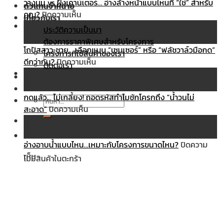
ทอง
วางบน vs ฝังเคาน์เตอร์… อ่างล้างหน้าแบบไหนที่ “ใช่” สำหรับ
ตัวแทนจำหน่าย
เหลือง
บน
คุณ?
ปิดความเห็น
เกี่ยวกับเรา
แท้…
วาง
07
ประวัติความเป็นมา
ดู
บน
มี.ค.
ต้องการราคาพิเศษสำหรับโครงการ
ยัง
vs
โถปัสสาวะชาย… เลือกแบบ “เซนเซอร์” หรือ “ฟลัชวาล์วมือกด”
โครงการที่ใช้สินค้าของเรา
ไง?
ฝัง
บน
ดีกว่ากัน?
ปิดความเห็น
ติดต่อเรา
ก่อน
เคาน์เตอร์…
โถ
07
ร่วมงานกับเรา
โดน
อ่างล้างหน้า
ปัสสาวะ
มี.ค.
หลอก
แบบ
ชาย…
กดแล้ว… ไม่เกลี้ยง! ถอดรหัสทำไมชักโครกถึง “น้ำวนไม่
ค้นหา:
ด้วย
ไหน
บน
เลือก
สะอาด”
ปิดความเห็น
งาน
ที่
กด
แบบ
07
ชุบ!
“ใช่”
แล้ว…
“เซนเซอร์”
มี.ค.
ตะกร้าสินค้า
สำหรับ
ไม่
หรือ
อ่างอาบน้ำแบบไหน…เหมาะกับโครงการขนาดไหน?
ปิดความ
บน
คุณ?
เกลี้ยง!
“ฟลัช
เห็น
ไม่มีสินค้าในตะกร้า
อ่างอาบน้ำ
ถอดรหัส
วาล์ว
แบบ
ทำไม
มือ
ไหน…
ชักโครก
กด”
เหมาะ
ถึง
ดี
กับ
“น้ำวน
กว่า