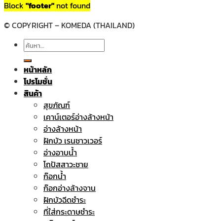
Block
"footer"
not found
© COPYRIGHT – KOMEDA (THAILAND)
ค้นหา:
หน้าหลัก
โปรโมชั่น
สินค้า
สุขภัณฑ์
เคาน์เตอร์อ่างล้างหน้า
อ่างล้างหน้า
ฝักบัว เรนชาวเวอร์
อ่างอาบน้ำ
โถปัสสาวะชาย
ก๊อกน้ำ
ก๊อกอ่างล้างจาน
ฝักบัวฉีดชำระ
ที่ใส่กระดาษชำระ