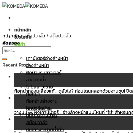
Skip
to
content
หน้าหลัก
หน้าหลัก
/
สต๊อปวาล์ว
/
สต๊อปวาล์ว
โปรโมชั่น
คัดกรอง
สินค้า
ค้นหา:
สุขภัณฑ์
เคาน์เตอร์อ่างล้างหน้า
Recent Posts
อ่างล้างหน้า
ฝักบัว เรนชาวเวอร์
07
อ่างอาบน้ำ
มี.ค.
โถปัสสาวะชาย
ก๊อกน้ำทองเหลืองแท้… ดูยังไง? ก่อนโดนหลอกด้วยงานชุบ!
ปิด
ก๊อกน้ำ
07
ก๊อกอ่างล้างจาน
มี.ค.
ฝักบัวฉีดชำระ
วางบน vs ฝังเคาน์เตอร์… อ่างล้างหน้าแบบไหนที่ “ใช่” สำหรับค
ที่ใส่กระดาษชำระ
07
สต๊อปวาล์ว
มี.ค.
ตะแกรงระบายน้ำทิ้ง