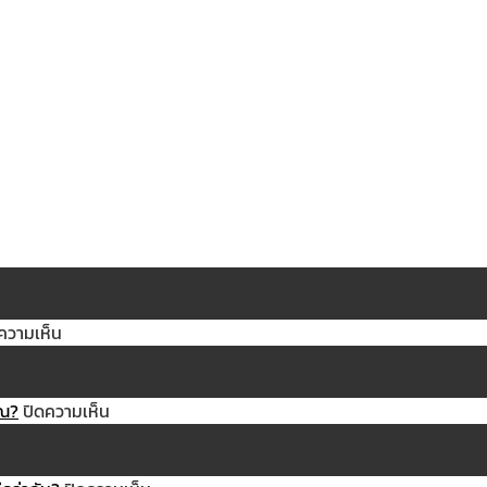
บน
ความเห็น
ก๊อก
น้ำ
ทอง
บน
ุณ?
ปิดความเห็น
เหลือง
วาง
แท้…
บน