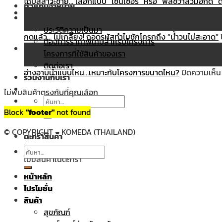
โถปัสสาวะชาย… เลือกแบบ “เซนเซอร์” หรือ “ฟลัชวาล์วมือกด” ดี
ตัวแทนจำหน่าย
07
เกี่ยวกับเรา
มี.ค.
ประวัติความเป็นมา
กดแล้ว… ไม่เกลี้ยง! ถอดรหัสทำไมชักโครกถึง “น้ำวนไม่สะอาด”
ต้องการราคาพิเศษสำหรับโครงการ
07
โครงการที่ใช้สินค้าของเรา
มี.ค.
ติดต่อเรา
อ่างอาบน้ำแบบไหน…เหมาะกับโครงการขนาดไหน?
ปิดความเห็น
ร่วมงานกับเรา
ไม่พบสินค้าตรงกับที่คุณเลือก
ค้นหา:
Block
"footer"
not found
© COPYRIGHT – KOMEDA (THAILAND)
ตะกร้าสินค้า
ค้นหา:
ไม่มีสินค้าในตะกร้า
หน้าหลัก
โปรโมชั่น
สินค้า
สุขภัณฑ์