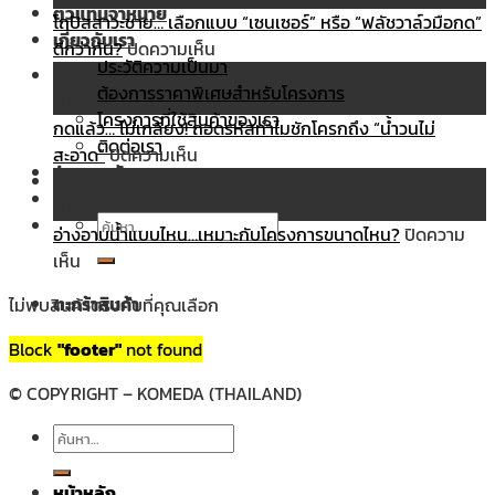
ตัวแทนจำหน่าย
ยัง
vs
โถปัสสาวะชาย… เลือกแบบ “เซนเซอร์” หรือ “ฟลัชวาล์วมือกด”
เกี่ยวกับเรา
ไง?
ฝัง
บน
ดีกว่ากัน?
ปิดความเห็น
ประวัติความเป็นมา
ก่อน
เคาน์เตอร์…
โถ
07
ต้องการราคาพิเศษสำหรับโครงการ
โดน
อ่างล้างหน้า
ปัสสาวะ
มี.ค.
โครงการที่ใช้สินค้าของเรา
หลอก
แบบ
ชาย…
กดแล้ว… ไม่เกลี้ยง! ถอดรหัสทำไมชักโครกถึง “น้ำวนไม่
ติดต่อเรา
ด้วย
ไหน
บน
เลือก
สะอาด”
ปิดความเห็น
ร่วมงานกับเรา
งาน
ที่
กด
แบบ
07
ชุบ!
“ใช่”
แล้ว…
“เซนเซอร์”
มี.ค.
ค้นหา:
สำหรับ
ไม่
หรือ
อ่างอาบน้ำแบบไหน…เหมาะกับโครงการขนาดไหน?
ปิดความ
บน
คุณ?
เกลี้ยง!
“ฟลัช
เห็น
อ่างอาบน้ำ
ถอดรหัส
วาล์ว
ตะกร้าสินค้า
ไม่พบสินค้าตรงกับที่คุณเลือก
แบบ
ทำไม
มือ
ไหน…
ชักโครก
กด”
Block
"footer"
not found
ไม่มีสินค้าในตะกร้า
เหมาะ
ถึง
ดี
กับ
“น้ำวน
กว่า
© COPYRIGHT – KOMEDA (THAILAND)
โครงการ
ไม่
กัน?
ค้นหา:
ขนาด
สะอาด”
ไหน?
หน้าหลัก