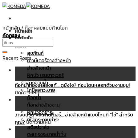
Skip
to
content
หน้าหลัก
/
ก๊อกผสมแบบก้านโยก
หน้าหลัก
คัดกรอง
โปรโมชั่น
ค้นหา:
สินค้า
สุขภัณฑ์
Recent Posts
เคาน์เตอร์อ่างล้างหน้า
อ่างล้างหน้า
07
ฝักบัว เรนชาวเวอร์
มี.ค.
อ่างอาบน้ำ
ก๊อกน้ำทองเหลืองแท้… ดูยังไง? ก่อนโดนหลอกด้วยงานชุบ!
โถปัสสาวะชาย
บน
ปิดความเห็น
ก๊อกน้ำ
ก๊อก
07
ก๊อกอ่างล้างจาน
น้ำ
มี.ค.
ฝักบัวฉีดชำระ
ทอง
วางบน vs ฝังเคาน์เตอร์… อ่างล้างหน้าแบบไหนที่ “ใช่” สำหรับ
ที่ใส่กระดาษชำระ
เหลือง
บน
คุณ?
ปิดความเห็น
สต๊อปวาล์ว
แท้…
วาง
07
ตะแกรงระบายน้ำทิ้ง
ดู
บน
มี.ค.