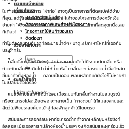
ตัวแทนจำหน่าย
เกี่ยวกับเรา
ในการคุมงบโครงการ “ฝาท่อ” อาจดูเป็นรายการที่ตัดสเปคได้ง่าย
ประวัติความเป็นมา
ที่สุด.. แต่รู้ไหมครับ? นี่คือจุดที่ทำให้เจ้าของโครงการต้องควักเงิน
ต้องการราคาพิเศษสำหรับโครงการ
จ่ายค่า “After Service” และค่า “เสียชื่อเสียง” มากที่สุดจุดหนึ่งเลย
โครงการที่ใช้สินค้าของเรา
ทีเดียว!
ติดต่อเรา
ทำไมต้องลงทุนกับฝาท่อระบายน้ำดีๆ? มาดู 3 ปัญหาใหญ่ที่เจอกัน
ร่วมงานกับเรา
ประจำครับ
ค้นหา:
กลิ่นย้อน (Bad Odor): ฝาท่อราคาถูกมักไม่มีระบบกันกลิ่น หรือ
ถ้วยกันกลิ่นตื้นเกินไป ทำให้น้ำแห้งไว กลิ่นจากท่อระบายน้ำจึงตีกลับ
ขึ้นมาทั่วทั้งห้องน้ำ
กลายเป็นคอมเพลนหลักที่แก้ยังไงก็ไม่หายถ้า
ตะกร้าสินค้า
ไม่เปลี่ยนตัวเครื่อง
ไม่มีสินค้าในตะกร้า
แมลงสาบและพาหะนำโรค: เมื่อระบบกันกลิ่นทำงานไม่สมบูรณ์
หรือตะแกรงไม่ละเอียดพอ จะกลายเป็น “ทางด่วน” ให้แมลงสาบและ
สัตว์ไม่พึงประสงค์บุกเข้าสู่ห้องพักลูกค้าได้โดยตรง
สนิมและการลอกร่อน: ฝาท่อเกรดต่ำที่ทำจากเหล็กชุบหรือซิงค์
อัลลอย เมื่อเจอสารเคมีล้างห้องน้ำบ่อยๆ จะเกิดสนิมและผุกร่อนเร็ว