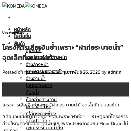
Skip
to
content
หน้าหลัก
Uncategorized
โปรโมชั่น
สินค้า
โครงการเสียเงินซ้ำเพราะ “ฝาท่อระบายน้ำ”
สุขภัณฑ์
จุดเล็กที่คนมองข้าม
เคาน์เตอร์อ่างล้างหน้า
อ่างล้างหน้า
ฝักบัว เรนชาวเวอร์
Posted on
กุมภาพันธ์ 26, 2026
กุมภาพันธ์ 26, 2026
by
admin
อ่างอาบน้ำ
โถปัสสาวะชาย
26
ก๊อกน้ำ
ก.พ.
ก๊อกอ่างล้างจาน
โครงการเสียเงินซ้ำเพราะ “ฝาท่อระบายน้ำ” จุดเล็กที่คนมองข้าม
ฝักบัวฉีดชำระ
ที่ใส่กระดาษชำระ
“เสียน้อยเสียยาก เสียมากเสียเพราะ ‘ฝาท่อ’!
3 เหตุผลที่โครงการ
สต๊อปวาล์ว
ส่วนใหญ่ต้องกลับมาทุบพื้นแก้ เพราะประหยัดงบกับ Floor Drain ไม่
ตะแกรงระบายน้ำทิ้ง
เข้าเรื่อง
“