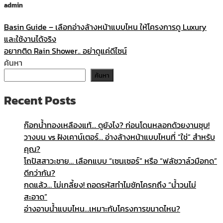
admin
Basin Guide – เลือกอ่างล้างหน้าแบบไหน ให้โครงการดู Luxury
และใช้งานได้จริง
อยากติด Rain Shower.. อย่าดูแค่ดีไซน์
ค้นหา
ค้นหา
Recent Posts
ก๊อกน้ำทองเหลืองแท้… ดูยังไง? ก่อนโดนหลอกด้วยงานชุบ!
วางบน vs ฝังเคาน์เตอร์… อ่างล้างหน้าแบบไหนที่ “ใช่” สำหรับ
คุณ?
โถปัสสาวะชาย… เลือกแบบ “เซนเซอร์” หรือ “ฟลัชวาล์วมือกด”
ดีกว่ากัน?
กดแล้ว… ไม่เกลี้ยง! ถอดรหัสทำไมชักโครกถึง “น้ำวนไม่
สะอาด”
อ่างอาบน้ำแบบไหน…เหมาะกับโครงการขนาดไหน?