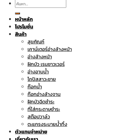
ค้นหา:
หน้าหลัก
โปรโมชั่น
สินค้า
สุขภัณฑ์
เคาน์เตอร์อ่างล้างหน้า
อ่างล้างหน้า
ฝักบัว เรนชาวเวอร์
อ่างอาบน้ำ
โถปัสสาวะชาย
ก๊อกน้ำ
ก๊อกอ่างล้างจาน
ฝักบัวฉีดชำระ
ที่ใส่กระดาษชำระ
สต๊อปวาล์ว
ตะแกรงระบายน้ำทิ้ง
ตัวแทนจำหน่าย
เกี่ยวกับเรา