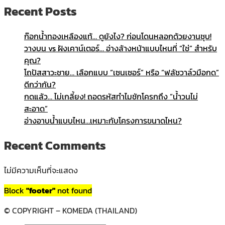
Recent Posts
ก๊อกน้ำทองเหลืองแท้… ดูยังไง? ก่อนโดนหลอกด้วยงานชุบ!
วางบน vs ฝังเคาน์เตอร์… อ่างล้างหน้าแบบไหนที่ “ใช่” สำหรับ
คุณ?
โถปัสสาวะชาย… เลือกแบบ “เซนเซอร์” หรือ “ฟลัชวาล์วมือกด”
ดีกว่ากัน?
กดแล้ว… ไม่เกลี้ยง! ถอดรหัสทำไมชักโครกถึง “น้ำวนไม่
สะอาด”
อ่างอาบน้ำแบบไหน…เหมาะกับโครงการขนาดไหน?
Recent Comments
ไม่มีความเห็นที่จะแสดง
Block
"footer"
not found
© COPYRIGHT – KOMEDA (THAILAND)