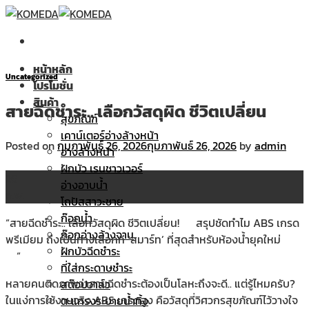
Skip
to
content
หน้าหลัก
Uncategorized
โปรโมชั่น
สินค้า
สายฉีดชำระ.. เลือกวัสดุผิด ชีวิตเปลี่ยน
สุขภัณฑ์
เคาน์เตอร์อ่างล้างหน้า
Posted on
กุมภาพันธ์ 26, 2026
กุมภาพันธ์ 26, 2026
by
admin
อ่างล้างหน้า
ฝักบัว เรนชาวเวอร์
26
อ่างอาบน้ำ
ก.พ.
โถปัสสาวะชาย
ก๊อกน้ำ
“สายฉีดชำระ.. เลือกวัสดุผิด ชีวิตเปลี่ยน!
สรุปชัดทำไม ABS เกรด
ก๊อกอ่างล้างจาน
พรีเมียม ถึงเป็นทางเลือกที่ ‘สมาร์ท’ ที่สุดสำหรับห้องน้ำยุคใหม่
ฝักบัวฉีดชำระ
“
ที่ใส่กระดาษชำระ
หลายคนติดภาพว่าสายฉีดชำระต้องเป็นโลหะถึงจะดี.. แต่รู้ไหมครับ?
สต๊อปวาล์ว
ในแง่การใช้งานจริง ABS เกรดสูง คือวัสดุที่วิศวกรสุขภัณฑ์ไว้วางใจ
ตะแกรงระบายน้ำทิ้ง