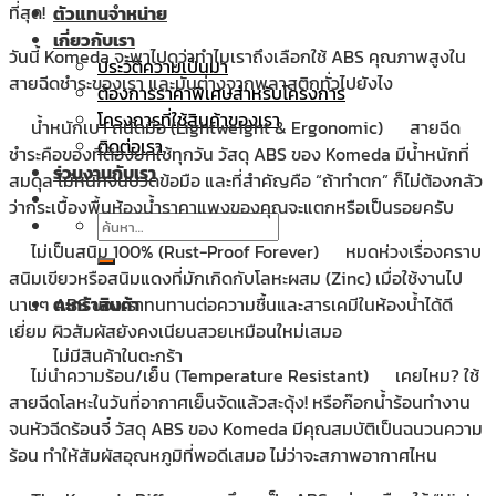
ที่สุด!
ตัวแทนจำหน่าย
เกี่ยวกับเรา
วันนี้ Komeda จะพาไปดูว่าทำไมเราถึงเลือกใช้ ABS คุณภาพสูงใน
ประวัติความเป็นมา
สายฉีดชำระของเรา และมันต่างจากพลาสติกทั่วไปยังไง
ต้องการราคาพิเศษสำหรับโครงการ
โครงการที่ใช้สินค้าของเรา
น้ำหนักเบา ถนัดมือ (Lightweight & Ergonomic)
สายฉีด
ติดต่อเรา
ชำระคือของที่ต้องยกใช้ทุกวัน วัสดุ ABS ของ Komeda มีน้ำหนักที่
ร่วมงานกับเรา
สมดุล ไม่หนักจนปวดข้อมือ และที่สำคัญคือ “ถ้าทำตก” ก็ไม่ต้องกลัว
ว่ากระเบื้องพื้นห้องน้ำราคาแพงของคุณจะแตกหรือเป็นรอยครับ
ค้นหา:
ไม่เป็นสนิม 100% (Rust-Proof Forever)
หมดห่วงเรื่องคราบ
สนิมเขียวหรือสนิมแดงที่มักเกิดกับโลหะผสม (Zinc) เมื่อใช้งานไป
นานๆ ABS ของเราทนทานต่อความชื้นและสารเคมีในห้องน้ำได้ดี
ตะกร้าสินค้า
เยี่ยม ผิวสัมผัสยังคงเนียนสวยเหมือนใหม่เสมอ
ไม่มีสินค้าในตะกร้า
ไม่นำความร้อน/เย็น (Temperature Resistant)
เคยไหม? ใช้
สายฉีดโลหะในวันที่อากาศเย็นจัดแล้วสะดุ้ง! หรือก๊อกน้ำร้อนทำงาน
จนหัวฉีดร้อนจี๋ วัสดุ ABS ของ Komeda มีคุณสมบัติเป็นฉนวนความ
ร้อน ทำให้สัมผัสอุณหภูมิที่พอดีเสมอ ไม่ว่าจะสภาพอากาศไหน