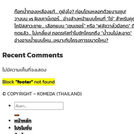
ก๊อกน้ำทองเหลืองแท้… ดูยังไง? ก่อนโดนหลอกด้วยงานชุบ!
วางบน vs ฝังเคาน์เตอร์… อ่างล้างหน้าแบบไหนที่ “ใช่” สำหรับค
โถปัสสาวะชาย… เลือกแบบ “เซนเซอร์” หรือ “ฟลัชวาล์วมือกด” ดี
กดแล้ว… ไม่เกลี้ยง! ถอดรหัสทำไมชักโครกถึง “น้ำวนไม่สะอาด”
อ่างอาบน้ำแบบไหน…เหมาะกับโครงการขนาดไหน?
Recent Comments
ไม่มีความเห็นที่จะแสดง
Block
"footer"
not found
© COPYRIGHT – KOMEDA (THAILAND)
ค้นหา:
หน้าหลัก
โปรโมชั่น