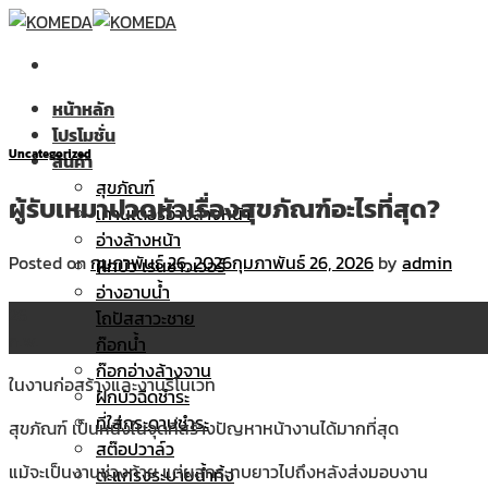
Skip
to
content
หน้าหลัก
โปรโมชั่น
Uncategorized
สินค้า
สุขภัณฑ์
ผู้รับเหมาปวดหัวเรื่องสุขภัณฑ์อะไรที่สุด?
เคาน์เตอร์อ่างล้างหน้า
อ่างล้างหน้า
Posted on
กุมภาพันธ์ 26, 2026
กุมภาพันธ์ 26, 2026
by
admin
ฝักบัว เรนชาวเวอร์
อ่างอาบน้ำ
26
โถปัสสาวะชาย
ก.พ.
ก๊อกน้ำ
ก๊อกอ่างล้างจาน
ในงานก่อสร้างและงานรีโนเวท
ฝักบัวฉีดชำระ
ที่ใส่กระดาษชำระ
สุขภัณฑ์ เป็นหนึ่งในจุดที่สร้างปัญหาหน้างานได้มากที่สุด
สต๊อปวาล์ว
แม้จะเป็นงานช่วงท้าย แต่ผลกระทบยาวไปถึงหลังส่งมอบงาน
ตะแกรงระบายน้ำทิ้ง